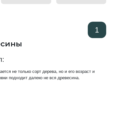
1
есины
п:
ется не только сорт дерева, но и его возраст и
овки подходит далеко не вся древесина.