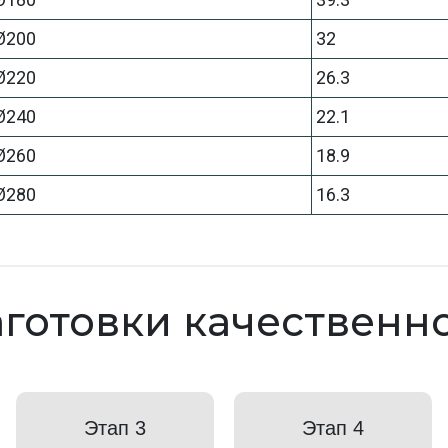
 Ø200
32
 Ø220
26.3
 Ø240
22.1
 Ø260
18.9
 Ø280
16.3
готовки качественн
Этап 3
Этап 4