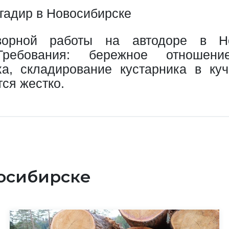
игадир в Новосибирске
ворной работы на автодоре в Но
 Требования: бережное отношен
бка, складирование кустарника в ку
тся жестко.
восибирске