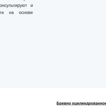
онсультируют и
уги на основе
Бревно оцилиндрованно